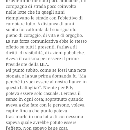
lo avremmo ritenuto poco affidabile, un
compagno di strada poco coinvolto
nelle lotte che in quegli anni
riempivano le strade con l’obiettivo di
cambiare tutto. A distanza di anni
subito fui catturata dal suo sguardo
pieno di coraggio, di vita e di orgoglio.
La sua forza comunicativa ebbe lo stesso
effetto su tutti i presenti. Parlava di
diritti, di visibilità, di azioni pubbliche.
Aveva il carisma per essere il primo
Presidente della LILA.
Mi puntò subito, come se fossi una nota
stonata e la sua prima domanda fu “Ma
perché tu vuoi essere al nostro fianco in
questa battaglia?”. Niente per Edy
poteva essere solo casuale. Cercava il
senso in ogni cosa; soprattutto quando
aveva a che fare con le persone, voleva
capire fino a che punto poteva
trascinarle in una lotta di cui nessuno
sapeva quale avrebbe potuto essere
l’effetto. Non sapevo bene cosa