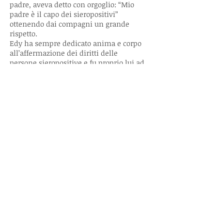
padre, aveva detto con orgoglio: “Mio
padre è il capo dei sieropositivi”
ottenendo dai compagni un grande
rispetto.
Edy ha sempre dedicato anima e corpo
all’affermazione dei diritti delle
persone sieropositive e fu proprio lui ad
avere il coraggio di proporre una grande
festa, sfidando l’opinione comune che
vedeva la sieropositività solo legata alla
morte. Non una festa qualsiasi, chiusi
tra le mura di un locale, invisibili. No,
una festa all’aperto, nel parco più
frequentato a quei tempi, il Parco Lissi e
per pubblicizzarla un grande striscione
appeso da un lato all’atro della strada
con scritto. “Sono positivo, Amore
baciami”. Provocatorio? Forse, ma in
quegli anni era il solo modo per essere
considerate persone portatrici di diritti
e non pericolose per gli altri.
Era così facile abbracciare quel corpo