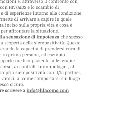
emozioni e, attraverso il confronto con
 con HIV/AIDS e lo scambio di
e di esperienze intorno alla condizione
rmette di arrivare a capire in quale
a inciso sulla propria vita e cosa è
e per affrontare la situazione.
alla sensazione di impotenza
che spesso
 scoperta della sieropositività. Questo
erando la capacità di prendersi cura di
re in prima persona, ad esempio
apporto medico-paziente, alle terapie
 corso, ai controlli immunologici, al
propria sieropositività con il/la partner,
gli amici, al come comportarsi sul luogo
sesso sicuro.
re scrivere a
info@lilacomo.com