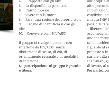
4. Il rapporto con gli altri
alle proprie 
5. La disponibilità personale
altre persone
6. L’aiuto morale
informazioni 
7. Vivere con la morte
condivisa, pe
8. Farsi una ragione del proprio stato
misura l'HIV h
9. Bisogno di identificarsi con gli
possibile far
altri
- liberarsi d
10. Convivere con l’HIV/AIDS
accompagna la
avviene recup
Il gruppo si rivolge a persone con
sé, di decide
infezione da HIV/AIDS, senza
riguardo al r
distinzione di sesso, di età, di
proposte o in
orientamento sessuale o di modalità
parlare della 
di infezione.
i familiari, 
La partecipazione al gruppo è gratuita
di lavoro, al 
e libera.
Per partecipa