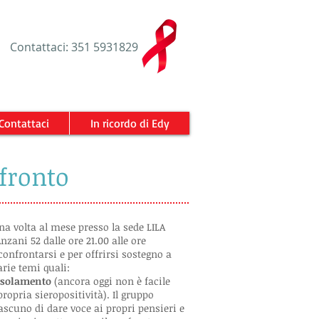
​Contattaci: 351 5931829
Contattaci
In ricordo di Edy
nfronto
na volta al mese presso la sede LILA
zani 52 dalle ore 21.00 alle ore
confrontarsi e per offrirsi sostegno a
arie temi quali:
'isolamento
(ancora oggi non è facile
propria sieropositività). Il gruppo
ascuno di dare voce ai propri pensieri e