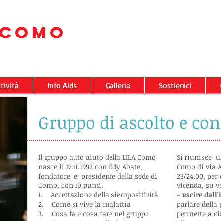
COMO
tività
Info Aids
Galleria
Sostienici
Gruppo di ascolto e co
Il gruppo auto aiuto della LILA Como
Si riunisce u
nasce il 17.11.1992 con
Edy Abate
,
Como di via An
fondatore e presidente della sede di
23/24.00, per 
Como, con 10 punti.
vicenda, su v
1. Accettazione della sieropositività
- uscire dall
2. Come si vive la malattia
parlare della 
3. Cosa fa e cosa fare nel gruppo
permette a ci